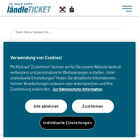
Toggle n
Event-Name, Interpret, Ort, ...
von
Verwendung von Cookies!
Mit Klick auf "Zustimmen" können wir für Sie unsere Website laufend
verbessern und personalisierte Werbeanzeigen erstellen. Unter
bis
„Individuelle Einstellungen“ finden Sie detaillierte Informationen,
können Verarbeitungen zulassen oder widersprechen und Ihre
Zustimmung widerrufen.
Zur Datenschutz-Information
Alle ablehnen
Zustimmen
Zurück zur Eventliste
Individuelle Einstellungen