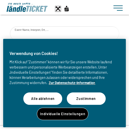
Toggle n
Event-Name, Interpret, Ort, ...
von
Verwendung von Cookies!
Mit Klick auf "Zustimmen" können wir für Sie unsere Website laufend
verbessern und personalisierte Werbeanzeigen erstellen. Unter
bis
„Individuelle Einstellungen“ finden Sie detaillierte Informationen,
können Verarbeitungen zulassen oder widersprechen und Ihre
Zustimmung widerrufen.
Zur Datenschutz-Information
Alle ablehnen
Zustimmen
Zurück zur Eventliste
Individuelle Einstellungen