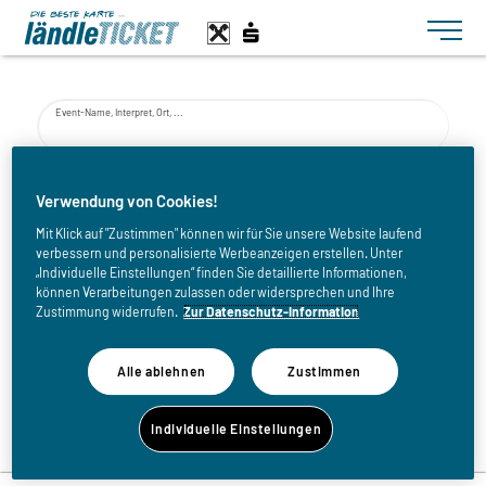
Toggle n
Event-Name, Interpret, Ort, ...
von
Verwendung von Cookies!
Mit Klick auf "Zustimmen" können wir für Sie unsere Website laufend
verbessern und personalisierte Werbeanzeigen erstellen. Unter
bis
„Individuelle Einstellungen“ finden Sie detaillierte Informationen,
können Verarbeitungen zulassen oder widersprechen und Ihre
Zustimmung widerrufen.
Zur Datenschutz-Information
Alle ablehnen
Zustimmen
Zurück zur Eventliste
Individuelle Einstellungen