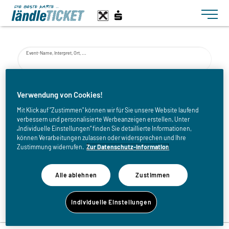
Toggle n
Event-Name, Interpret, Ort, ...
von
Verwendung von Cookies!
Mit Klick auf "Zustimmen" können wir für Sie unsere Website laufend
verbessern und personalisierte Werbeanzeigen erstellen. Unter
bis
„Individuelle Einstellungen“ finden Sie detaillierte Informationen,
können Verarbeitungen zulassen oder widersprechen und Ihre
Zustimmung widerrufen.
Zur Datenschutz-Information
Alle ablehnen
Zustimmen
Zurück zur Eventliste
Individuelle Einstellungen