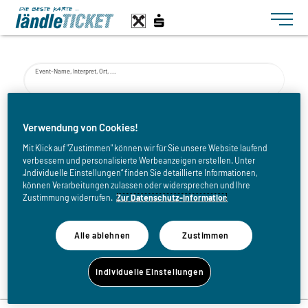
Toggle n
Event-Name, Interpret, Ort, ...
von
Verwendung von Cookies!
Mit Klick auf "Zustimmen" können wir für Sie unsere Website laufend
verbessern und personalisierte Werbeanzeigen erstellen. Unter
bis
„Individuelle Einstellungen“ finden Sie detaillierte Informationen,
können Verarbeitungen zulassen oder widersprechen und Ihre
Zustimmung widerrufen.
Zur Datenschutz-Information
Alle ablehnen
Zustimmen
Zurück zur Eventliste
Individuelle Einstellungen