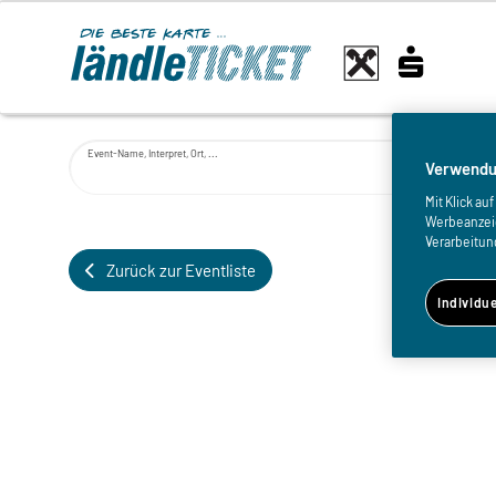
Event-Name, Interpret, Ort, ...
Verwendu
Mit Klick a
Werbeanzeige
Verarbeitun
Zurück zur Eventliste
Individu