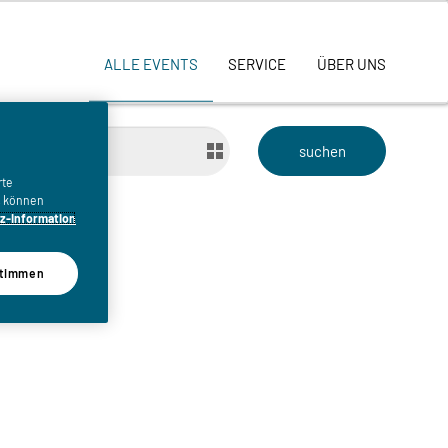
ALLE EVENTS
SERVICE
ÜBER UNS
bis
rte
n, können
z-Information
timmen