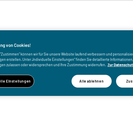
von
ng von Cookies!
uf "Zustimmen" können wir für Sie unsere Website laufend verbessern und personalisie
n erstellen. Unter „Individuelle Einstellungen“ finden Sie detaillierte Informatione
gen zulassen oder widersprechen und Ihre Zustimmung widerrufen.
Zur Datenschut
elle Einstellungen
Alle ablehnen
Zus