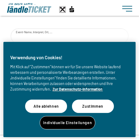
Toggle n
Event-Name, Interpret, Ort, ...
von
Verwendung von Cookies!
Mit Klick auf "Zustimmen" können wir für Sie unsere Website laufend
verbessern und personalisierte Werbeanzeigen erstellen. Unter
bis
„Individuelle Einstellungen“ finden Sie detaillierte Informationen,
können Verarbeitungen zulassen oder widersprechen und Ihre
Zustimmung widerrufen.
Zur Datenschutz-Information
Alle ablehnen
Zustimmen
Zurück zur Eventliste
Individuelle Einstellungen