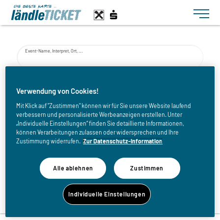
Toggle n
Event-Name, Interpret, Ort, ...
von
Verwendung von Cookies!
Mit Klick auf "Zustimmen" können wir für Sie unsere Website laufend
verbessern und personalisierte Werbeanzeigen erstellen. Unter
bis
„Individuelle Einstellungen“ finden Sie detaillierte Informationen,
können Verarbeitungen zulassen oder widersprechen und Ihre
Zustimmung widerrufen.
Zur Datenschutz-Information
Alle ablehnen
Zustimmen
Zurück zur Eventliste
Individuelle Einstellungen