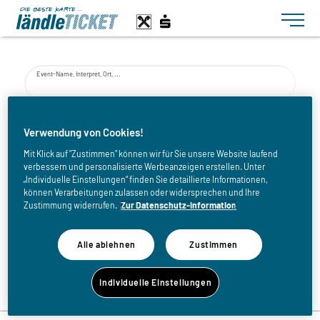
Toggle n
Event-Name, Interpret, Ort, ...
von
Verwendung von Cookies!
Mit Klick auf "Zustimmen" können wir für Sie unsere Website laufend
verbessern und personalisierte Werbeanzeigen erstellen. Unter
bis
„Individuelle Einstellungen“ finden Sie detaillierte Informationen,
können Verarbeitungen zulassen oder widersprechen und Ihre
Zustimmung widerrufen.
Zur Datenschutz-Information
Alle ablehnen
Zustimmen
Zurück zur Eventliste
Individuelle Einstellungen