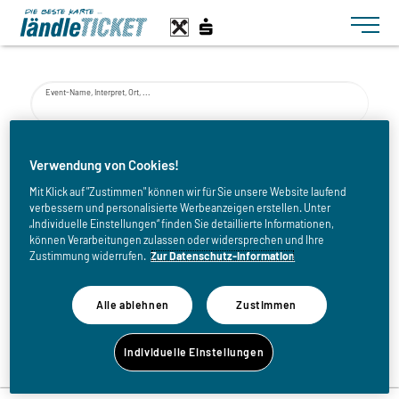
Toggle n
Event-Name, Interpret, Ort, ...
von
Verwendung von Cookies!
Mit Klick auf "Zustimmen" können wir für Sie unsere Website laufend
verbessern und personalisierte Werbeanzeigen erstellen. Unter
bis
„Individuelle Einstellungen“ finden Sie detaillierte Informationen,
können Verarbeitungen zulassen oder widersprechen und Ihre
Zustimmung widerrufen.
Zur Datenschutz-Information
Alle ablehnen
Zustimmen
Zurück zur Eventliste
Individuelle Einstellungen