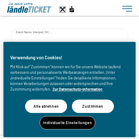
Toggle n
Event-Name, Interpret, Ort, ...
von
Verwendung von Cookies!
Mit Klick auf "Zustimmen" können wir für Sie unsere Website laufend
verbessern und personalisierte Werbeanzeigen erstellen. Unter
bis
„Individuelle Einstellungen“ finden Sie detaillierte Informationen,
können Verarbeitungen zulassen oder widersprechen und Ihre
Zustimmung widerrufen.
Zur Datenschutz-Information
Alle ablehnen
Zustimmen
Zurück zur Eventliste
Individuelle Einstellungen