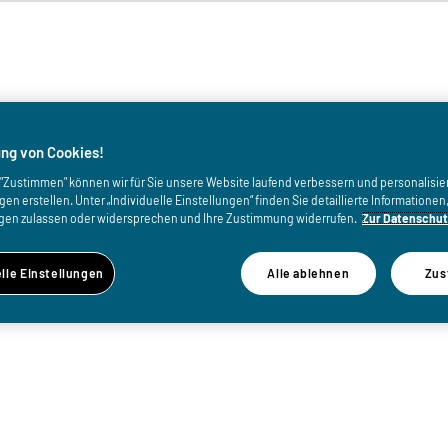
von
ng von Cookies!
uf "Zustimmen" können wir für Sie unsere Website laufend verbessern und personalisie
n erstellen. Unter „Individuelle Einstellungen“ finden Sie detaillierte Informatione
gen zulassen oder widersprechen und Ihre Zustimmung widerrufen.
Zur Datenschut
elle Einstellungen
Alle ablehnen
Zus