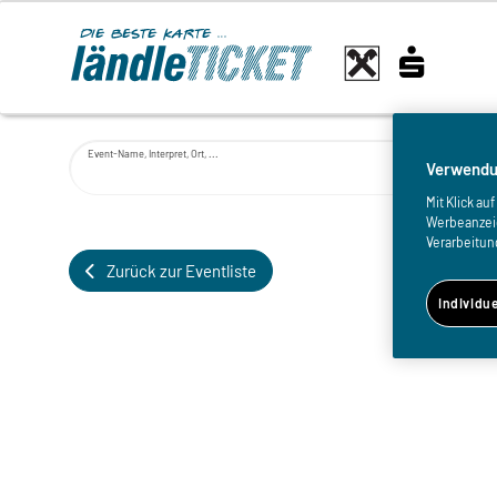
Event-Name, Interpret, Ort, ...
Verwendu
Mit Klick a
Werbeanzeige
Verarbeitun
Zurück zur Eventliste
Individu