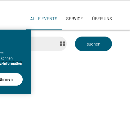
ALLE EVENTS
SERVICE
ÜBER UNS
bis
rte
n, können
z-Information
timmen