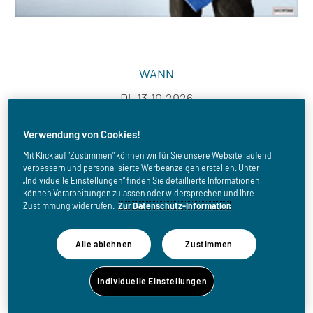
WANN
Di, 13.10.2026
Verwendung von Cookies!
ORT
Mit Klick auf "Zustimmen" können wir für Sie unsere Website laufend
verbessern und personalisierte Werbeanzeigen erstellen. Unter
VZ Komma
„Individuelle Einstellungen“ finden Sie detaillierte Informationen,
KR Martin Pichler Straße 21a
können Verarbeitungen zulassen oder widersprechen und Ihre
6300 WÖRGL
Zustimmung widerrufen.
Zur Datenschutz-Information
Österreich
Alle ablehnen
Zustimmen
zum Routenplaner
Individuelle Einstellungen
KATEGORIEGRUPPE