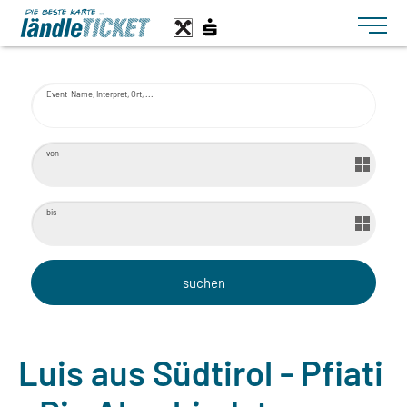
Toggle n
Event-Name, Interpret, Ort, ...
von
bis
Luis aus Südtirol - Pfiati