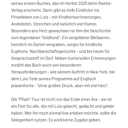
seines ersten Buches, das im Herbst 2025 beim Raetia-
Verlag erscheint. Darin gibt es tiefe Einblicke ins
Privatleben von Luis - mit Kindheitserinnerungen,
Anekdoten, Streichen und natürlich viel Humor.
Besonders ans Herz gewachsen ist ihm die Geschichte
vom legendären "Goldfund": Ein vergoldeter Bleibarren,
heimlich im Garten vergraben, sorgte für kindliche
Euphorie, Nachbarschaftsgerüchte - und bis heute für
Gesprächsstoff im Dorf. Neben humorvollen Erinnerungen
erzählt das Buch auch von besonderen
Herausforderungen - wie seinem Auftritt in New York, bei
dem Luis Teile seines Programms auf Englisch
präsentierte - "ohne großen Druck, aber mit viel Herz".
Die "Pfiati"-Tour ist nicht nur das Ende einer Ära - sie ist
ein Fest für alle, die mit Luis gelacht, gedacht und gelebt
haben. Wer ihn noch einmal live erleben möchte, sollte die
Gelegenheit nutzen. Es wird keine Zugabe geben.