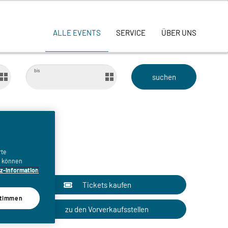
ALLE EVENTS
SERVICE
ÜBER UNS
bis
rte
n, können
z-Information
Tickets kaufen
timmen
zu den Vorverkaufsstellen