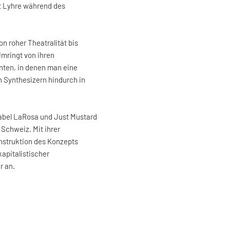
t Lyhre während des
n roher Theatralität bis
Umringt von ihren
nten, in denen man eine
n Synthesizern hindurch in
Isabel LaRosa und Just Mustard
Schweiz. Mit ihrer
nstruktion des Konzepts
kapitalistischer
r an.