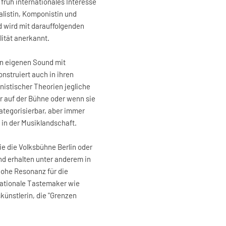
früh internationales Interesse
alistin, Komponistin und
nd wird mit darauffolgenden
ität anerkannt.
en eigenen Sound mit
onstruiert auch in ihren
istischer Theorien jegliche
r auf der Bühne oder wenn sie
ategorisierbar, aber immer
in der Musiklandschaft.
e die Volksbühne Berlin oder
d erhalten unter anderem in
hohe Resonanz für die
nationale Tastemaker wie
ünstlerin, die "Grenzen