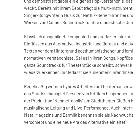
und demonstriert dabei ein eigenes Pop-Verständnis, das 
weckt. Bereits mit ihrem Debüt trägt die Multi-Instrument
Singer-Songwriterin Musik zur Netflix-Serie "Elite" bei u
Werken von Cannes Soundtrack für ihre cineastische Qual
Klassisch ausgebildet, komponiert und produziert sie ihr
Einflüssen aus Alternative, Industrial und Barock und dek
Texten vor dem Hintergrund posthumanistischer und femin
normativen Verständnisse. Sei es in ihren Songs, kopfübe
ganze Soundtracks für Theaterstücke schreibt: schwer k
wiederzuerkennen, hinterlässt sie zunehmend Brandmale 
Regelmäßig werden Lyhres Arbeiten für Theaterhäuser wi
das Staatsschauspiel Dresden von Kritiken besprochen un
der Produktion "Neometropolis" am Stadttheater Gießen 
musikalische Leitung und Live-Performance. Auch inter
Metal Magazine und Earmilk benennen sie als Nachwuchsk
verschiebt und eine neue Ära des Alternative einleitet".