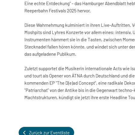
Eine echte Entdeckung" - das Hamburger Abendblatt heb
Reeperbahn Festivals 2025 hervor.
Diese Wahrnehmung kulminiert in ihren Live-Auftritten. Vo
Moshpits sind Lyhres Konzerte vor allem eines: intensiv. 
Instrumenten hämmert sie in die Tasten, zwischen Mome
Stecknadel fallen hören könnte, und windet sich unter de
das aufgeladene Publikum.
Zuletzt supportet die Musikerin internationale Acts wie 
und tourt als Opener von ÄTNA durch Deutschland und die 
kommenden EP "The D(e)ad Concept", eine radikale Deko
"Patriarchat" von der Antike bis in die Gegenwart techno-
Machtstrukturen, kündigt sie jetzt ihre erste Headline Tou
Zurück zur Eventliste