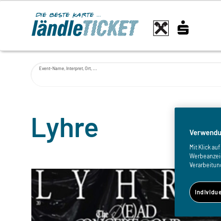
Event-Name, Interpret, Ort, ...
Lyhre
Verwendu
Mit Klick a
Werbeanzeige
Verarbeitun
Individu