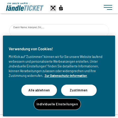
Toggle n
Event-Name, Interpret, Ort, ...
von
Verwendung von Cookies!
Mit Klick auf "Zustimmen" können wir für Sie unsere Website laufend
verbessern und personalisierte Werbeanzeigen erstellen. Unter
bis
„Individuelle Einstellungen“ finden Sie detaillierte Informationen,
können Verarbeitungen zulassen oder widersprechen und Ihre
Zustimmung widerrufen.
Zur Datenschutz-Information
Alle ablehnen
Zustimmen
Zurück zur Eventliste
Individuelle Einstellungen