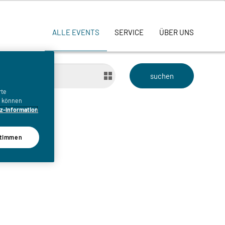
ALLE EVENTS
SERVICE
ÜBER UNS
bis
rte
n, können
z-Information
timmen