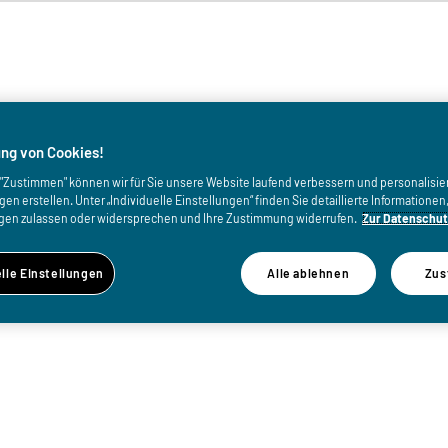
von
ng von Cookies!
uf "Zustimmen" können wir für Sie unsere Website laufend verbessern und personalisie
n erstellen. Unter „Individuelle Einstellungen“ finden Sie detaillierte Informatione
gen zulassen oder widersprechen und Ihre Zustimmung widerrufen.
Zur Datenschut
elle Einstellungen
Alle ablehnen
Zus