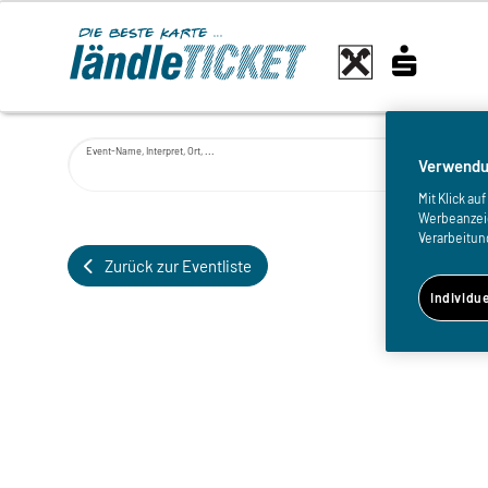
Event-Name, Interpret, Ort, ...
Verwendu
Mit Klick a
Werbeanzeige
Verarbeitun
Zurück zur Eventliste
Individu