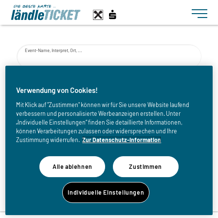
Toggle n
Event-Name, Interpret, Ort, ...
von
Verwendung von Cookies!
Mit Klick auf "Zustimmen" können wir für Sie unsere Website laufend
verbessern und personalisierte Werbeanzeigen erstellen. Unter
bis
„Individuelle Einstellungen“ finden Sie detaillierte Informationen,
können Verarbeitungen zulassen oder widersprechen und Ihre
Zustimmung widerrufen.
Zur Datenschutz-Information
Alle ablehnen
Zustimmen
Zurück zur Eventliste
Individuelle Einstellungen