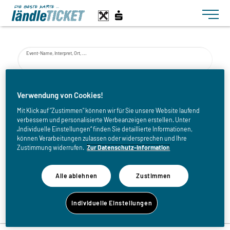
Toggle n
Event-Name, Interpret, Ort, ...
von
Verwendung von Cookies!
Mit Klick auf "Zustimmen" können wir für Sie unsere Website laufend
verbessern und personalisierte Werbeanzeigen erstellen. Unter
bis
„Individuelle Einstellungen“ finden Sie detaillierte Informationen,
können Verarbeitungen zulassen oder widersprechen und Ihre
Zustimmung widerrufen.
Zur Datenschutz-Information
Alle ablehnen
Zustimmen
Zurück zur Eventliste
Individuelle Einstellungen