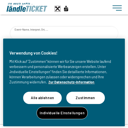
Toggle n
Event-Name, Interpret, Ort, ...
von
Verwendung von Cookies!
Mit Klick auf "Zustimmen" können wir für Sie unsere Website laufend
verbessern und personalisierte Werbeanzeigen erstellen. Unter
bis
„Individuelle Einstellungen“ finden Sie detaillierte Informationen,
können Verarbeitungen zulassen oder widersprechen und Ihre
Zustimmung widerrufen.
Zur Datenschutz-Information
Alle ablehnen
Zustimmen
Zurück zur Eventliste
Individuelle Einstellungen