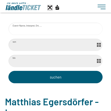
Toggle n
Event-Name, Interpret, Ort, ...
von
bis
Matthias Egersdörfer -