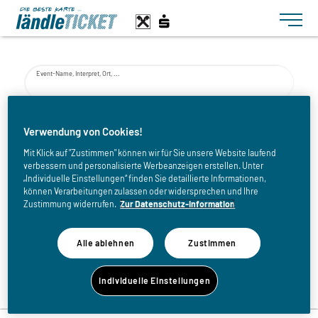
Toggle n
Event-Name, Interpret, Ort, ...
von
Verwendung von Cookies!
Mit Klick auf "Zustimmen" können wir für Sie unsere Website laufend
verbessern und personalisierte Werbeanzeigen erstellen. Unter
bis
„Individuelle Einstellungen“ finden Sie detaillierte Informationen,
können Verarbeitungen zulassen oder widersprechen und Ihre
Zustimmung widerrufen.
Zur Datenschutz-Information
Alle ablehnen
Zustimmen
Zurück zur Eventliste
Individuelle Einstellungen