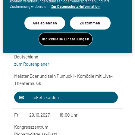
können Verarbeitungen zulassen oder widersprechen und Ihre
Tickets kaufen
Zustimmung widerrufen.
Zur Datenschutz-Information
So
17.10.2027
15:00 Uhr
Alle ablehnen
Zustimmen
Audimax
Individuelle Einstellungen
Albertus-Magnus-Str. 2
93053 REGENSBURG
Deutschland
zum Routenplaner
Meister Eder und sein Pumuckl - Komödie mit Live-
Theatermusik
Tickets kaufen
Fr
29.10.2027
16:00 Uhr
Kongresszentrum
Richard-Strauss-Platz 1