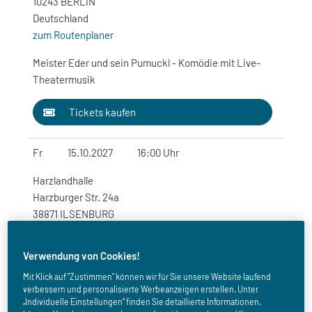
10243 BERLIN
Deutschland
zum Routenplaner
Meister Eder und sein Pumuckl - Komödie mit Live-
Theatermusik
Tickets kaufen
Fr
15.10.2027
16:00 Uhr
Harzlandhalle
Harzburger Str. 24a
38871 ILSENBURG
Deutschland
zum Routenplaner
Verwendung von Cookies!
Meister Eder und sein Pumuckl - Komödie mit Live-
Mit Klick auf "Zustimmen" können wir für Sie unsere Website laufend
verbessern und personalisierte Werbeanzeigen erstellen. Unter
Theatermusik
„Individuelle Einstellungen“ finden Sie detaillierte Informationen,