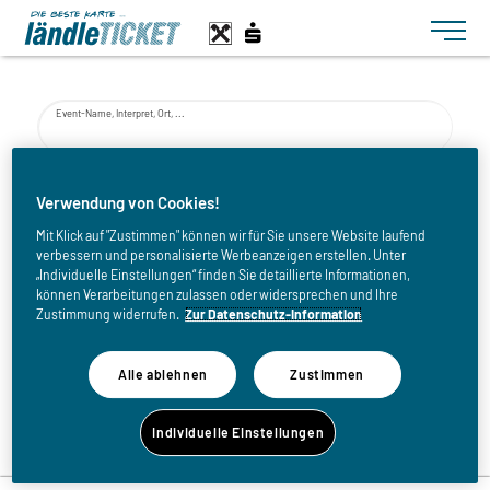
Toggle n
Event-Name, Interpret, Ort, ...
von
Verwendung von Cookies!
Mit Klick auf "Zustimmen" können wir für Sie unsere Website laufend
verbessern und personalisierte Werbeanzeigen erstellen. Unter
bis
„Individuelle Einstellungen“ finden Sie detaillierte Informationen,
können Verarbeitungen zulassen oder widersprechen und Ihre
Zustimmung widerrufen.
Zur Datenschutz-Information
Alle ablehnen
Zustimmen
Zurück zur Eventliste
Individuelle Einstellungen