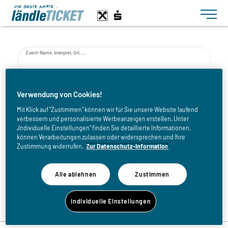
Toggle n
Event-Name, Interpret, Ort, ...
von
Verwendung von Cookies!
Mit Klick auf "Zustimmen" können wir für Sie unsere Website laufend
verbessern und personalisierte Werbeanzeigen erstellen. Unter
bis
„Individuelle Einstellungen“ finden Sie detaillierte Informationen,
können Verarbeitungen zulassen oder widersprechen und Ihre
Zustimmung widerrufen.
Zur Datenschutz-Information
Alle ablehnen
Zustimmen
Zurück zur Eventliste
Individuelle Einstellungen