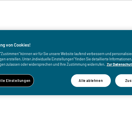
von
ng von Cookies!
uf "Zustimmen" können wir für Sie unsere Website laufend verbessern und personalisie
n erstellen. Unter „Individuelle Einstellungen“ finden Sie detaillierte Informatione
gen zulassen oder widersprechen und Ihre Zustimmung widerrufen.
Zur Datenschut
elle Einstellungen
Alle ablehnen
Zus