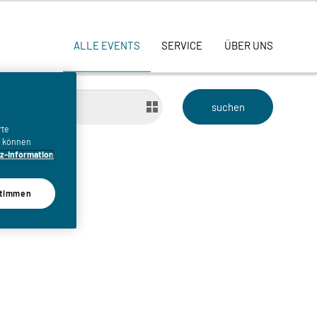
ALLE EVENTS
SERVICE
ÜBER UNS
bis
rte
n, können
z-Information
timmen