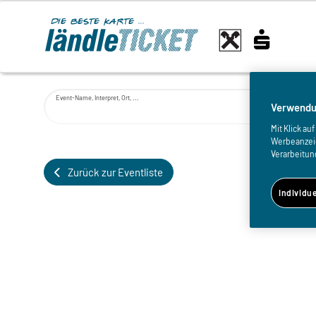
Event-Name, Interpret, Ort, ...
Verwendu
Mit Klick a
Werbeanzeige
Verarbeitun
Zurück zur Eventliste
Individu