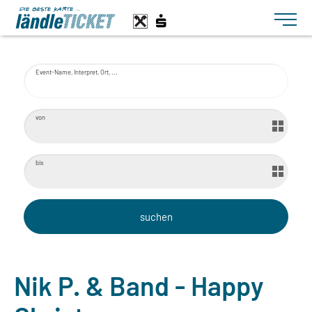
Toggle n
Event-Name, Interpret, Ort, ...
von
bis
Nik P. & Band - Happy