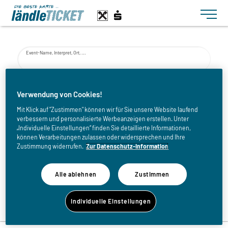
Toggle n
Event-Name, Interpret, Ort, ...
von
Verwendung von Cookies!
Mit Klick auf "Zustimmen" können wir für Sie unsere Website laufend
verbessern und personalisierte Werbeanzeigen erstellen. Unter
bis
„Individuelle Einstellungen“ finden Sie detaillierte Informationen,
können Verarbeitungen zulassen oder widersprechen und Ihre
Zustimmung widerrufen.
Zur Datenschutz-Information
Alle ablehnen
Zustimmen
Zurück zur Eventliste
Individuelle Einstellungen