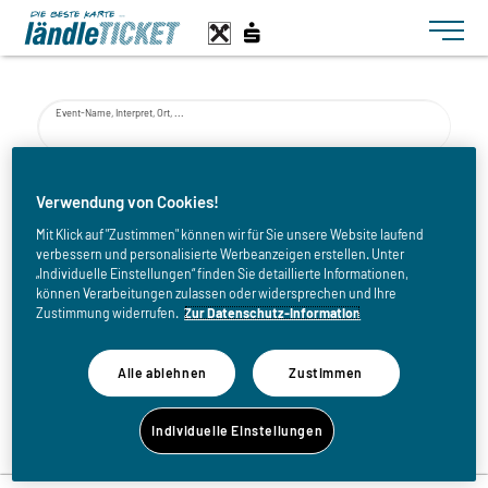
Toggle n
Event-Name, Interpret, Ort, ...
von
Verwendung von Cookies!
Mit Klick auf "Zustimmen" können wir für Sie unsere Website laufend
verbessern und personalisierte Werbeanzeigen erstellen. Unter
bis
„Individuelle Einstellungen“ finden Sie detaillierte Informationen,
können Verarbeitungen zulassen oder widersprechen und Ihre
Zustimmung widerrufen.
Zur Datenschutz-Information
Alle ablehnen
Zustimmen
Zurück zur Eventliste
Individuelle Einstellungen