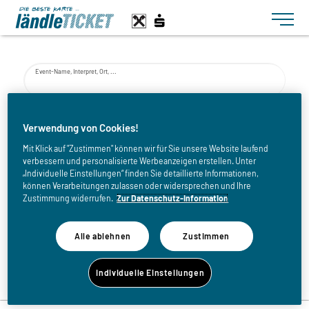
Toggle n
Event-Name, Interpret, Ort, ...
von
Verwendung von Cookies!
Mit Klick auf "Zustimmen" können wir für Sie unsere Website laufend
verbessern und personalisierte Werbeanzeigen erstellen. Unter
bis
„Individuelle Einstellungen“ finden Sie detaillierte Informationen,
können Verarbeitungen zulassen oder widersprechen und Ihre
Zustimmung widerrufen.
Zur Datenschutz-Information
Alle ablehnen
Zustimmen
Zurück zur Eventliste
Individuelle Einstellungen