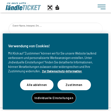
Toggle n
Event-Name, Interpret, Ort, ...
von
Verwendung von Cookies!
Mit Klick auf "Zustimmen" können wir für Sie unsere Website laufend
verbessern und personalisierte Werbeanzeigen erstellen. Unter
bis
„Individuelle Einstellungen“ finden Sie detaillierte Informationen,
können Verarbeitungen zulassen oder widersprechen und Ihre
Zustimmung widerrufen.
Zur Datenschutz-Information
Alle ablehnen
Zustimmen
Zurück zur Eventliste
Individuelle Einstellungen