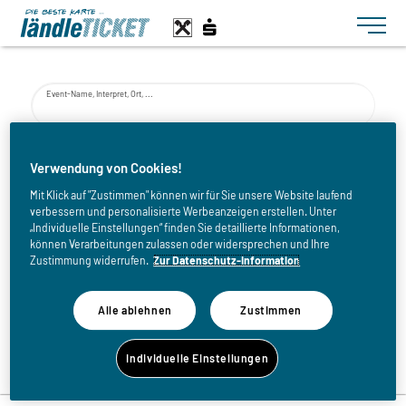
Toggle n
Event-Name, Interpret, Ort, ...
von
Verwendung von Cookies!
Mit Klick auf "Zustimmen" können wir für Sie unsere Website laufend
verbessern und personalisierte Werbeanzeigen erstellen. Unter
bis
„Individuelle Einstellungen“ finden Sie detaillierte Informationen,
können Verarbeitungen zulassen oder widersprechen und Ihre
Zustimmung widerrufen.
Zur Datenschutz-Information
Alle ablehnen
Zustimmen
Zurück zur Eventliste
Individuelle Einstellungen