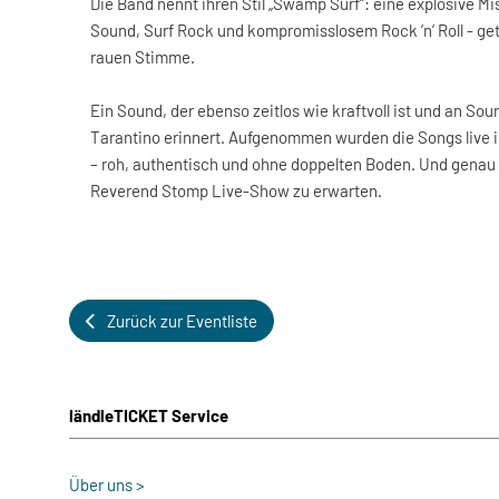
Die Band nennt ihren Stil „Swamp Surf“: eine explosive M
Sound, Surf Rock und kompromisslosem Rock ’n’ Roll - ge
rauen Stimme.
Ein Sound, der ebenso zeitlos wie kraftvoll ist und an So
Tarantino erinnert. Aufgenommen wurden die Songs live i
– roh, authentisch und ohne doppelten Boden. Und genau 
Reverend Stomp Live-Show zu erwarten.
Zurück zur Eventliste
ländleTICKET Service
Über uns >