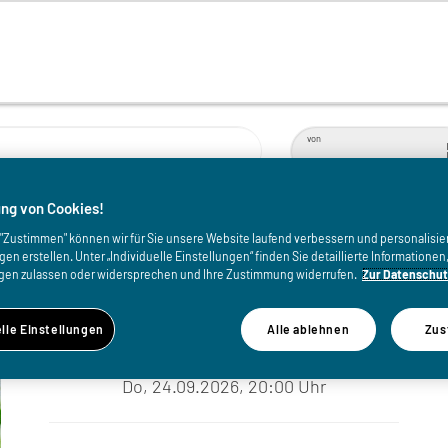
von
ng von Cookies!
p
uf "Zustimmen" können wir für Sie unsere Website laufend verbessern und personalisie
n erstellen. Unter „Individuelle Einstellungen“ finden Sie detaillierte Informatione
gen zulassen oder widersprechen und Ihre Zustimmung widerrufen.
Zur Datenschut
elle Einstellungen
Alle ablehnen
Zus
WANN
Do, 24.09.2026, 20:00 Uhr