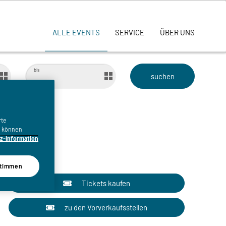
ALLE EVENTS
SERVICE
ÜBER UNS
bis
rte
n, können
z-Information
timmen
Tickets kaufen
zu den Vorverkaufsstellen