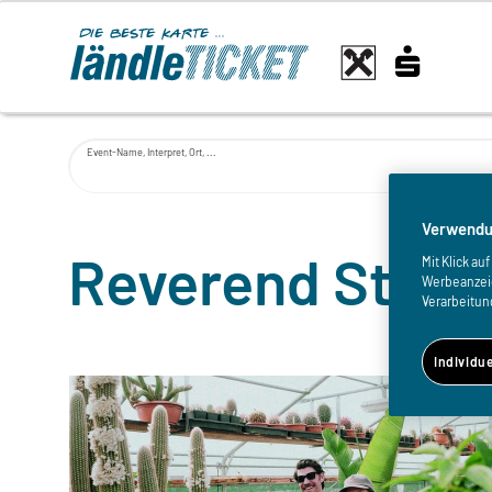
Event-Name, Interpret, Ort, ...
Verwendu
Reverend Stom
Mit Klick a
Werbeanzeige
Verarbeitun
Individu