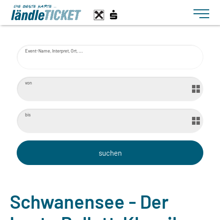
Toggle n
Event-Name, Interpret, Ort, ...
von
bis
Schwanensee - Der