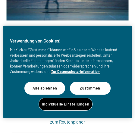
Verwendung von Cookies!
WANN
Mit Klick auf "Zustimmen" können wir für Sie unsere Website laufend
Di, 05.01.2027
verbessern und personalisierte Werbeanzeigen erstellen. Unter
„Individuelle Einstellungen“ finden Sie detaillierte Informationen,
können Verarbeitungen zulassen oder widersprechen und Ihre
Zustimmung widerrufen.
Zur Datenschutz-Information
ORT
Salzburgarena
Alle ablehnen
Zustimmen
Am Messezentrum 1
5020 SALZBURG
Individuelle Einstellungen
Österreich
zum Routenplaner