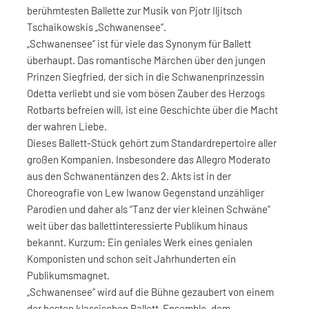
berühmtesten Ballette zur Musik von Pjotr Iljitsch
Tschaikowskis „Schwanensee“.
„Schwanensee“ ist für viele das Synonym für Ballett
überhaupt. Das romantische Märchen über den jungen
Prinzen Siegfried, der sich in die Schwanenprinzessin
Odetta verliebt und sie vom bösen Zauber des Herzogs
Rotbarts befreien will, ist eine Geschichte über die Macht
der wahren Liebe.
Dieses Ballett-Stück gehört zum Standardrepertoire aller
großen Kompanien. Insbesondere das Allegro Moderato
aus den Schwanentänzen des 2. Akts ist in der
Choreografie von Lew Iwanow Gegenstand unzähliger
Parodien und daher als “Tanz der vier kleinen Schwäne“
weit über das ballettinteressierte Publikum hinaus
bekannt. Kurzum: Ein geniales Werk eines genialen
Komponisten und schon seit Jahrhunderten ein
Publikumsmagnet.
„Schwanensee“ wird auf die Bühne gezaubert von einem
der besten klassischen Ballett-Ensemble, dem