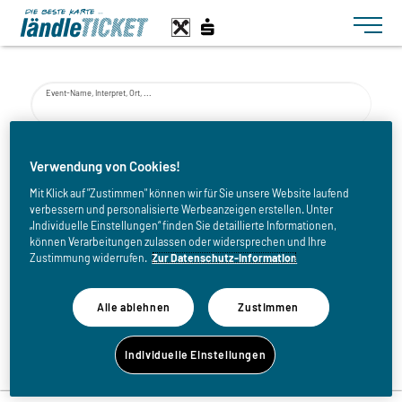
Toggle n
Event-Name, Interpret, Ort, ...
von
Verwendung von Cookies!
Mit Klick auf "Zustimmen" können wir für Sie unsere Website laufend
verbessern und personalisierte Werbeanzeigen erstellen. Unter
bis
„Individuelle Einstellungen“ finden Sie detaillierte Informationen,
können Verarbeitungen zulassen oder widersprechen und Ihre
Zustimmung widerrufen.
Zur Datenschutz-Information
Alle ablehnen
Zustimmen
Zurück zur Eventliste
Individuelle Einstellungen