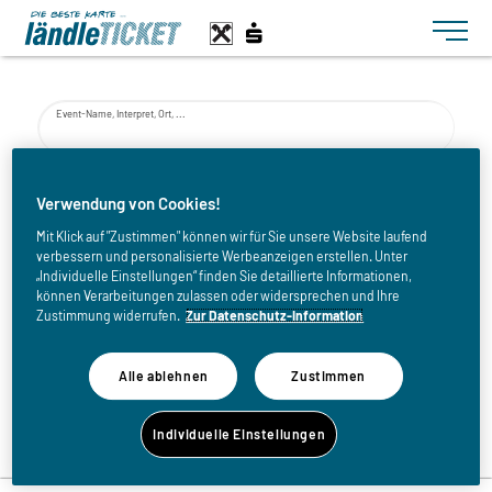
Toggle n
Event-Name, Interpret, Ort, ...
von
Verwendung von Cookies!
Mit Klick auf "Zustimmen" können wir für Sie unsere Website laufend
verbessern und personalisierte Werbeanzeigen erstellen. Unter
bis
„Individuelle Einstellungen“ finden Sie detaillierte Informationen,
können Verarbeitungen zulassen oder widersprechen und Ihre
Zustimmung widerrufen.
Zur Datenschutz-Information
Alle ablehnen
Zustimmen
Zurück zur Eventliste
Individuelle Einstellungen