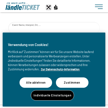
Toggle n
Event-Name, Interpret, Ort, ...
von
Verwendung von Cookies!
Mit Klick auf "Zustimmen" können wir für Sie unsere Website laufend
verbessern und personalisierte Werbeanzeigen erstellen. Unter
bis
„Individuelle Einstellungen“ finden Sie detaillierte Informationen,
können Verarbeitungen zulassen oder widersprechen und Ihre
Zustimmung widerrufen.
Zur Datenschutz-Information
Alle ablehnen
Zustimmen
Zurück zur Eventliste
Individuelle Einstellungen