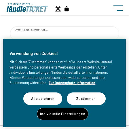
Toggle n
Event-Name, Interpret, Ort, ...
von
Verwendung von Cookies!
Mit Klick auf "Zustimmen" können wir für Sie unsere Website laufend
verbessern und personalisierte Werbeanzeigen erstellen. Unter
bis
„Individuelle Einstellungen“ finden Sie detaillierte Informationen,
können Verarbeitungen zulassen oder widersprechen und Ihre
Zustimmung widerrufen.
Zur Datenschutz-Information
Alle ablehnen
Zustimmen
Zurück zur Eventliste
Individuelle Einstellungen