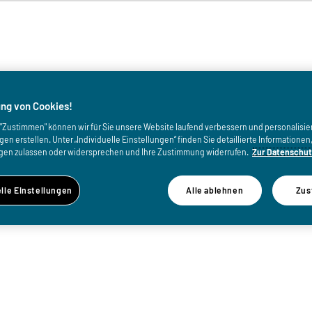
von
ng von Cookies!
uf "Zustimmen" können wir für Sie unsere Website laufend verbessern und personalisie
n erstellen. Unter „Individuelle Einstellungen“ finden Sie detaillierte Informatione
gen zulassen oder widersprechen und Ihre Zustimmung widerrufen.
Zur Datenschut
elle Einstellungen
Alle ablehnen
Zus