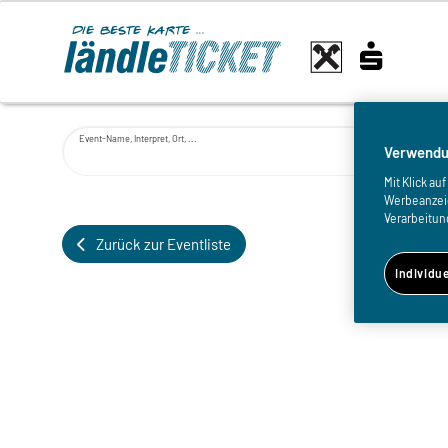
Event-Name, Interpret, Ort, ...
Verwendu
Mit Klick a
Werbeanzeige
Verarbeitun
Zurück zur Eventliste
Individu