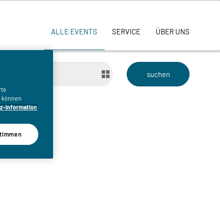
ALLE EVENTS
SERVICE
ÜBER UNS
bis
rte
n, können
z-Information
timmen