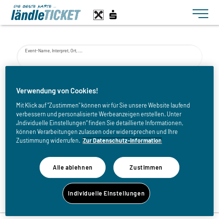
Toggle n
Event-Name, Interpret, Ort, ...
von
Verwendung von Cookies!
Mit Klick auf "Zustimmen" können wir für Sie unsere Website laufend
verbessern und personalisierte Werbeanzeigen erstellen. Unter
bis
„Individuelle Einstellungen“ finden Sie detaillierte Informationen,
können Verarbeitungen zulassen oder widersprechen und Ihre
Zustimmung widerrufen.
Zur Datenschutz-Information
Alle ablehnen
Zustimmen
Zurück zur Eventliste
Individuelle Einstellungen