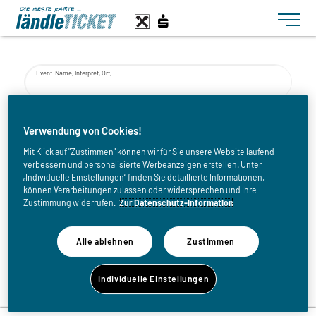
Toggle n
Event-Name, Interpret, Ort, ...
von
Verwendung von Cookies!
Mit Klick auf "Zustimmen" können wir für Sie unsere Website laufend
verbessern und personalisierte Werbeanzeigen erstellen. Unter
bis
„Individuelle Einstellungen“ finden Sie detaillierte Informationen,
können Verarbeitungen zulassen oder widersprechen und Ihre
Zustimmung widerrufen.
Zur Datenschutz-Information
Alle ablehnen
Zustimmen
Zurück zur Eventliste
Individuelle Einstellungen