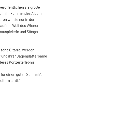
veröffentlichen sie große
ck in ihr kommendes Album
ren wir sie nur in der
 auf die Welt des Wiener
auspielerin und Sängerin
ische Gitarre, werden
 und ihrer Sagenplatte "oame
deres Konzerterlebnis.
g für einen guten Schmäh“,
itern statt.“