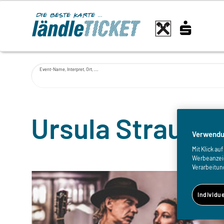
Event-Name, Interpret, Ort, ...
Ursula Strauss 
Verwendu
Mit Klick a
Werbeanzeige
Verarbeitun
Individu