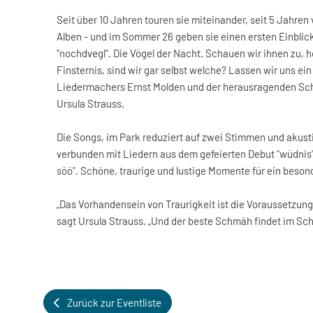
Seit über 10 Jahren touren sie miteinander, seit 5 Jahren 
Alben - und im Sommer 26 geben sie einen ersten Einbli
"nochdvegl". Die Vögel der Nacht. Schauen wir ihnen zu, hö
Finsternis, sind wir gar selbst welche? Lassen wir uns ein
Liedermachers Ernst Molden und der herausragenden Sch
Ursula Strauss.
Die Songs, im Park reduziert auf zwei Stimmen und akust
verbunden mit Liedern aus dem gefeierten Debut "wüdnis"
söö". Schöne, traurige und lustige Momente für ein beson
„Das Vorhandensein von Traurigkeit ist die Voraussetzun
sagt Ursula Strauss. „Und der beste Schmäh findet im Sche
Zurück zur Eventliste