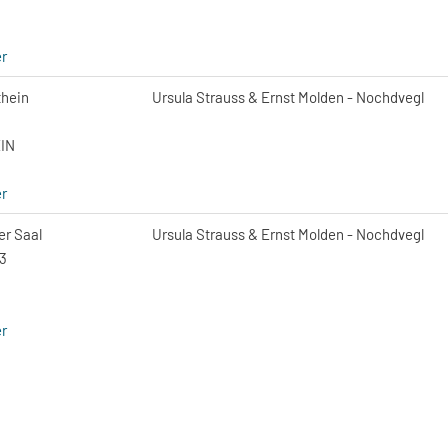
r
thein
Ursula Strauss & Ernst Molden - Nochdvegl
IN
r
r Saal
Ursula Strauss & Ernst Molden - Nochdvegl
43
r