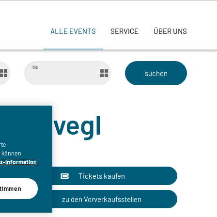
ALLE EVENTS
SERVICE
ÜBER UNS
bis
Nochdvegl
rte
n, können
z-Information
Tickets kaufen
timmen
zu den Vorverkaufsstellen