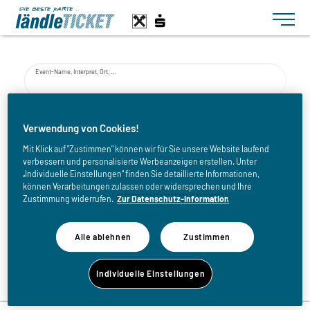
Toggle n
Event-Name, Interpret, Ort, ...
von
Verwendung von Cookies!
Mit Klick auf "Zustimmen" können wir für Sie unsere Website laufend
verbessern und personalisierte Werbeanzeigen erstellen. Unter
bis
„Individuelle Einstellungen“ finden Sie detaillierte Informationen,
können Verarbeitungen zulassen oder widersprechen und Ihre
Zustimmung widerrufen.
Zur Datenschutz-Information
Alle ablehnen
Zustimmen
Zurück zur Eventliste
Individuelle Einstellungen