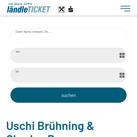
Toggle n
Event-Name, Interpret, Ort, ...
von
bis
Uschi Brühning &