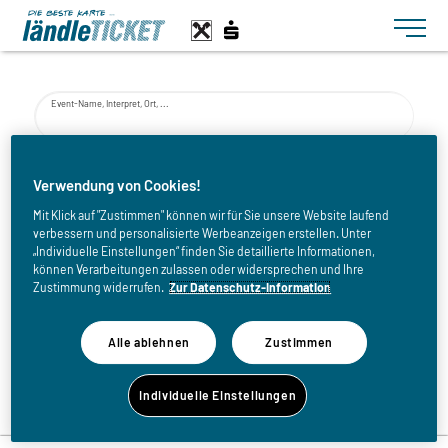
Toggle n
Event-Name, Interpret, Ort, ...
von
Verwendung von Cookies!
Mit Klick auf "Zustimmen" können wir für Sie unsere Website laufend
verbessern und personalisierte Werbeanzeigen erstellen. Unter
bis
„Individuelle Einstellungen“ finden Sie detaillierte Informationen,
können Verarbeitungen zulassen oder widersprechen und Ihre
Zustimmung widerrufen.
Zur Datenschutz-Information
Alle ablehnen
Zustimmen
Zurück zur Eventliste
Individuelle Einstellungen