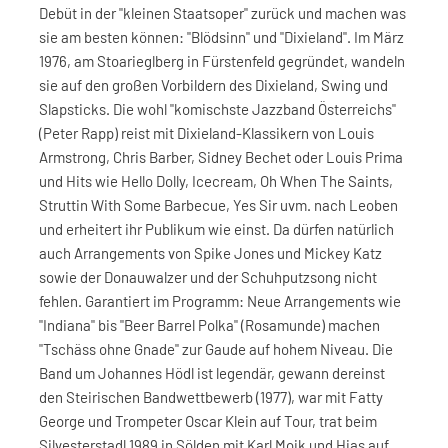
Debüt in der "kleinen Staatsoper" zurück und machen was
sie am besten können: "Blödsinn" und "Dixieland". Im März
1976, am Stoarieglberg in Fürstenfeld gegründet, wandeln
sie auf den großen Vorbildern des Dixieland, Swing und
Slapsticks. Die wohl "komischste Jazzband Österreichs"
(Peter Rapp) reist mit Dixieland-Klassikern von Louis
Armstrong, Chris Barber, Sidney Bechet oder Louis Prima
und Hits wie Hello Dolly, Icecream, Oh When The Saints,
Struttin With Some Barbecue, Yes Sir uvm. nach Leoben
und erheitert ihr Publikum wie einst. Da dürfen natürlich
auch Arrangements von Spike Jones und Mickey Katz
sowie der Donauwalzer und der Schuhputzsong nicht
fehlen. Garantiert im Programm: Neue Arrangements wie
"Indiana" bis "Beer Barrel Polka" (Rosamunde) machen
"Tschäss ohne Gnade" zur Gaude auf hohem Niveau. Die
Band um Johannes Hödl ist legendär, gewann dereinst
den Steirischen Bandwettbewerb (1977), war mit Fatty
George und Trompeter Oscar Klein auf Tour, trat beim
Silvesterstadl 1989 in Sölden mit Karl Moik und Hias auf