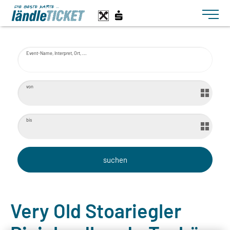
Toggle n
Event-Name, Interpret, Ort, ...
von
bis
Very Old Stoariegler