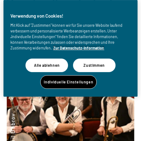
Dixielandband - Tschäss
aus dem Trichter
Verwendung von Cookies!
Mit Klick auf "Zustimmen" können wir für Sie unsere Website laufend
verbessern und personalisierte Werbeanzeigen erstellen. Unter
„Individuelle Einstellungen“ finden Sie detaillierte Informationen,
können Verarbeitungen zulassen oder widersprechen und Ihre
Zustimmung widerrufen.
Zur Datenschutz-Information
Alle ablehnen
Zustimmen
Individuelle Einstellungen