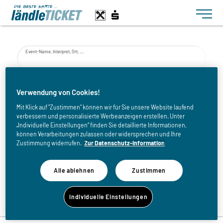
Toggle n
Event-Name, Interpret, Ort, ...
von
Verwendung von Cookies!
Mit Klick auf "Zustimmen" können wir für Sie unsere Website laufend
verbessern und personalisierte Werbeanzeigen erstellen. Unter
bis
„Individuelle Einstellungen“ finden Sie detaillierte Informationen,
können Verarbeitungen zulassen oder widersprechen und Ihre
Zustimmung widerrufen.
Zur Datenschutz-Information
Alle ablehnen
Zustimmen
Zurück zur Eventliste
Individuelle Einstellungen