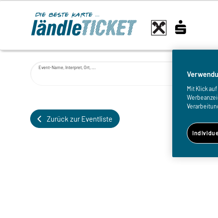
Event-Name, Interpret, Ort, ...
Verwendu
Mit Klick a
Werbeanzeige
Verarbeitun
Zurück zur Eventliste
Individu