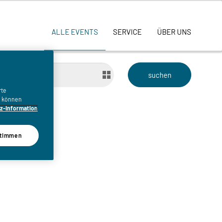
ALLE EVENTS
SERVICE
ÜBER UNS
bis
rte
n, können
z-Information
timmen