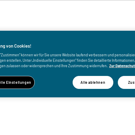
von
ng von Cookies!
uf "Zustimmen" können wir für Sie unsere Website laufend verbessern und personalisie
n erstellen. Unter „Individuelle Einstellungen“ finden Sie detaillierte Informatione
gen zulassen oder widersprechen und Ihre Zustimmung widerrufen.
Zur Datenschut
elle Einstellungen
Alle ablehnen
Zus