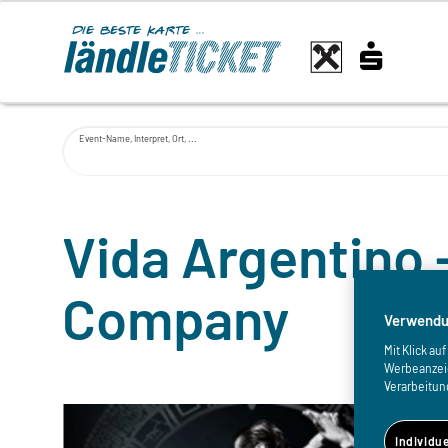
Event-Name, Interpret, Ort, ...
Vida Argentino 
Company
Verwendu
Mit Klick a
Werbeanzeige
Verarbeitun
Individu