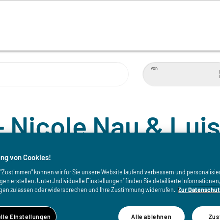
von
- Nicole Nau & Luis
ng von Cookies!
uf "Zustimmen" können wir für Sie unsere Website laufend verbessern und personalisie
n erstellen. Unter „Individuelle Einstellungen“ finden Sie detaillierte Informatione
gen zulassen oder widersprechen und Ihre Zustimmung widerrufen.
Zur Datenschut
WANN
elle Einstellungen
Alle ablehnen
Zus