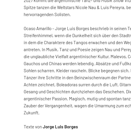
2027 kommt die argentinische Tanz- und Musik Show VID
Spitze tanzen die Weltstars Nicole Nau & Luis Pereyra, b
hervorragenden Solisten.
Ocaso Amarillo - Jorge Luis Borges beschrieb in seinen 
Streifenhimmel, wenn die Dunkelheit sich über den Stadtr
in dem die Charaktere des Tangos erwachen und den Weg
antreten. In Musik, Tanz und Poesie zeigen Nau und Per
die unglaubliche Vielfalt argentinischer Kultur. Malevos
Gauchos und Chinas werden lebendig. Absätze und Fußka
Sohlen scharren. Kleider rascheln. Blicke begegnen sich.
Tänzer ihre Schritte in den Beinzwischenraum der Partneri
Achten zeichnet, Boleadoras surren durch die Luft. Gita
Gesang und Geschichten durchziehen das Geschehen. Di
argentinischer Passion. Magisch, mutig und spontan tan
Zauber der Vergangenheit, wagen die Umarmung zum echt
Zukunft.
Texte von
Jorge Luis Borges