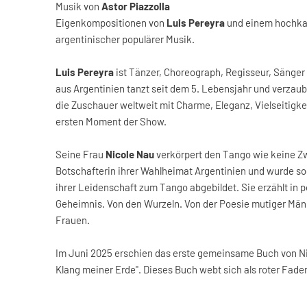
Musik von
Astor Piazzolla
Eigenkompositionen von
Luis Pereyra
und einem hochka
argentinischer populärer Musik.
Luis Pereyra
ist Tänzer, Choreograph, Regisseur, Sänger u
aus Argentinien tanzt seit dem 5. Lebensjahr und verzaub
die Zuschauer weltweit mit Charme, Eleganz, Vielseitigk
ersten Moment der Show.
Seine Frau
Nicole Nau
verkörpert den Tango wie keine Zwe
Botschafterin ihrer Wahlheimat Argentinien und wurde so
ihrer Leidenschaft zum Tango abgebildet. Sie erzählt in
Geheimnis. Von den Wurzeln. Von der Poesie mutiger Männ
Frauen.
Im Juni 2025 erschien das erste gemeinsame Buch von Ni
Klang meiner Erde". Dieses Buch webt sich als roter Fade