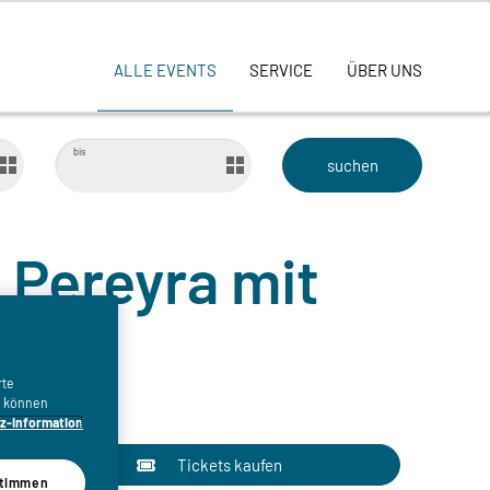
ALLE EVENTS
SERVICE
ÜBER UNS
bis
 Pereyra mit
rte
n, können
z-Information
Tickets kaufen
timmen