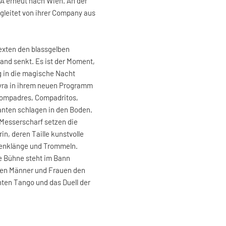
A erneut nach Wien. An der
egleitet von ihrer Company aus
Texten den blassgelben
and senkt. Es ist der Moment,
 in die magische Nacht
eyra in ihrem neuen Programm
, Compadres, Compadritos,
nten schlagen in den Boden.
 Messerscharf setzen die
n, deren Taille kunstvolle
rrenklänge und Trommeln.
e Bühne steht im Bann
zen Männer und Frauen den
en Tango und das Duell der