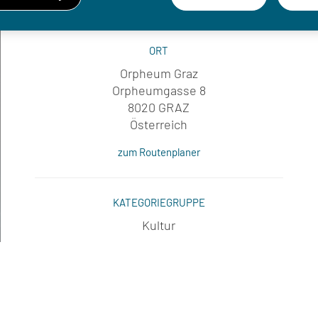
Di, 16.02.2027 - Mo, 01.03.2027
ORT
Orpheum Graz
Orpheumgasse 8
8020 GRAZ
Österreich
zum Routenplaner
KATEGORIEGRUPPE
Kultur