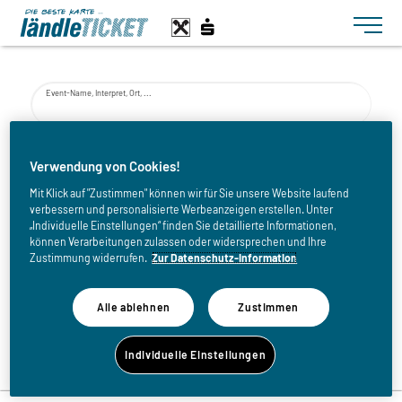
Toggle n
Event-Name, Interpret, Ort, ...
von
Verwendung von Cookies!
Mit Klick auf "Zustimmen" können wir für Sie unsere Website laufend
verbessern und personalisierte Werbeanzeigen erstellen. Unter
bis
„Individuelle Einstellungen“ finden Sie detaillierte Informationen,
können Verarbeitungen zulassen oder widersprechen und Ihre
Zustimmung widerrufen.
Zur Datenschutz-Information
Alle ablehnen
Zustimmen
Zurück zur Eventliste
Individuelle Einstellungen