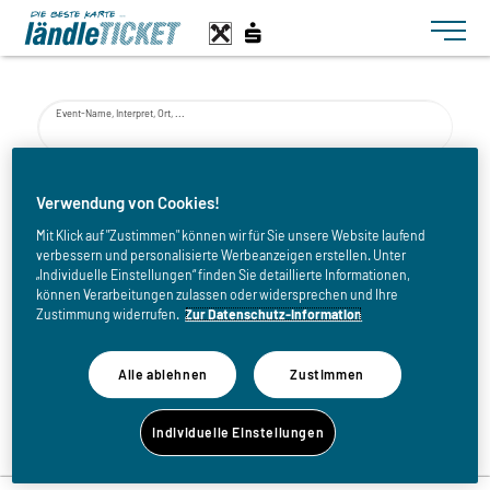
Toggle n
Event-Name, Interpret, Ort, ...
von
Verwendung von Cookies!
Mit Klick auf "Zustimmen" können wir für Sie unsere Website laufend
verbessern und personalisierte Werbeanzeigen erstellen. Unter
bis
„Individuelle Einstellungen“ finden Sie detaillierte Informationen,
können Verarbeitungen zulassen oder widersprechen und Ihre
Zustimmung widerrufen.
Zur Datenschutz-Information
Alle ablehnen
Zustimmen
Zurück zur Eventliste
Individuelle Einstellungen